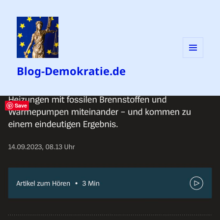
MENÜ
Blog-Demokratie.de
UND
WIDGETS
Save