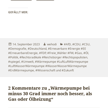
GEFÄLLT MIR:
Veröffentlicht
Autor
Kategorien
14. September 2023
wehodi
#AfD
,
#CDU
,
#CSU
,
am
#Demografie
,
#Deutschland
,
#Erneuerbare #Energie #EE
#ErneuerbareEnergie
,
#FDP
,
#Freie_Wähler #FW
,
#Gas
,
#Öl
,
#Politik
,
#Rechtsradikale #Reichsbürger #Rechtspopulisten
,
#spiegel
,
#Umwelt
,
#Wärmepumpe #LuftLuftWärmepumpe
#LuftWasserWärmepumpe #WasserWasserWärmepumpe
#ErdWärmepumpe
,
#Wissenschaft und #Zukunft
2 Kommentare zu „Wärmepumpe bei
minus 30 Grad immer noch besser, als
Gas oder Ölheizung“