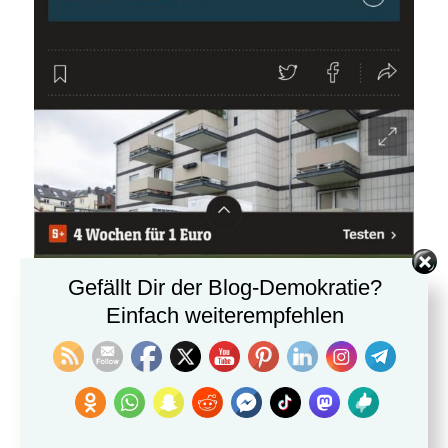
Gefällt Dir der Blog-Demokratie?
Einfach weiterempfehlen
Link —>
https://www.spiegel.de/wissenschaft/w
aermepumpen-bei-kaltem-wetter-
doppelt-so-effizient-wie-gas-und-