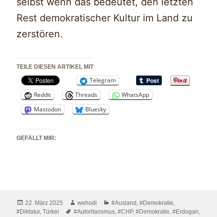
selbst wenn das bedeutet, den letzten
Rest demokratischer Kultur im Land zu
zerstören.
TEILE DIESEN ARTIKEL MIT
Telegram
Reddit
Threads
WhatsApp
Mastodon
Bluesky
GEFÄLLT MIR:
Veröffentlicht
Autor
Kategorien
22. März 2025
wehodi
#Ausland
,
#Demokratie
,
am
Schlagwörter
#Diktatur
,
Türkei
#Autoritarismus
,
#CHP
,
#Demokratie
,
#Erdogan
,