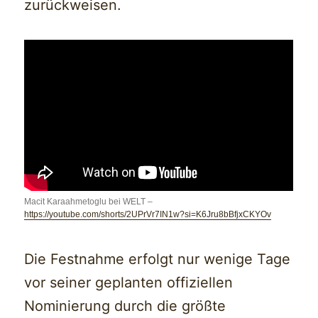
zurückweisen.
Macit Karaahmetoglu bei WELT –
https://youtube.com/shorts/2UPrVr7IN1w?si=K6Jru8bBfjxCKYOv
Die Festnahme erfolgt nur wenige Tage
vor seiner geplanten offiziellen
Nominierung durch die größte