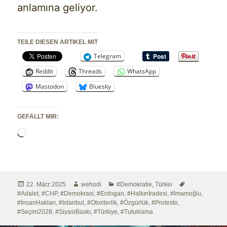
anlamına geliyor.
TEILE DIESEN ARTIKEL MIT
Telegram
Reddit
Threads
WhatsApp
Mastodon
Bluesky
GEFÄLLT MIR:
Wird
geladen …
Veröffentlicht
Autor
Kategorien
Schlagwörter
22. März 2025
wehodi
#Demokratie
,
Türkei
am
#Adalet
,
#CHP
,
#Demokrasi
,
#Erdogan
,
#Halkınİradesi
,
#İmamoğlu
,
#İnsanHakları
,
#Istanbul
,
#Otoriterlik
,
#Özgürlük
,
#Protesto
,
#Seçim2028
,
#SiyasiBaskı
,
#Türkiye
,
#Tutuklama