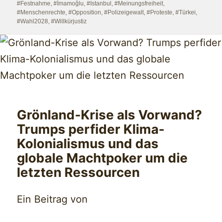
#Festnahme
,
#İmamoğlu
,
#Istanbul
,
#Meinungsfreiheit
,
#Menschenrechte
,
#Opposition
,
#Polizeigewalt
,
#Proteste
,
#Türkei
,
#Wahl2028
,
#Willkürjustiz
Grönland-Krise als Vorwand?
Trumps perfider Klima-
Kolonialismus und das
globale Machtpoker um die
letzten Ressourcen
Ein Beitrag von