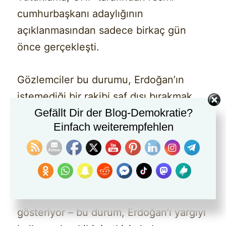
cumhurbaşkanı adaylığının
açıklanmasından sadece birkaç gün
önce gerçekleşti.
Gözlemciler bu durumu, Erdoğan’ın
istemediği bir rakibi saf dışı bırakmak
Gefällt Dir der Blog-Demokratie?
için kasıtlı bir siyasi hamle olarak
Einfach weiterempfehlen
yorumluyor.
Anketler, İmamoğlu’nun şu anda
Cumhurbaşkanı Recep Tayyip
Erdoğan’dan daha popüler olduğunu
gösteriyor – bu durum, Erdoğan’ı yargıyı