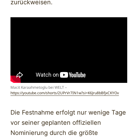
zurückweisen.
Macit Karaahmetoglu bei WELT –
https://youtube.com/shorts/2UPrVr7IN1w?si=K6Jru8bBfjxCKYOv
Die Festnahme erfolgt nur wenige Tage
vor seiner geplanten offiziellen
Nominierung durch die größte