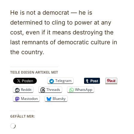
He is not a democrat — he is
determined to cling to power at any
cost, even if it means destroying the
last remnants of democratic culture in
the country.
TEILE DIESEN ARTIKEL MIT
Telegram
Reddit
Threads
WhatsApp
Mastodon
Bluesky
GEFÄLLT MIR:
Wird