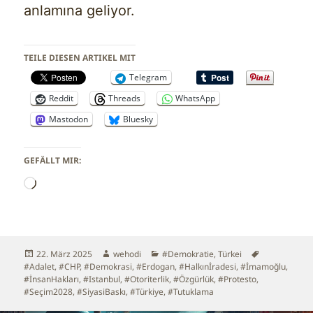
anlamına geliyor.
TEILE DIESEN ARTIKEL MIT
Telegram
Reddit
Threads
WhatsApp
Mastodon
Bluesky
GEFÄLLT MIR:
Wird
geladen …
Veröffentlicht
Autor
Kategorien
Schlagwörte
22. März 2025
wehodi
#Demokratie
,
Türkei
am
#Adalet
,
#CHP
,
#Demokrasi
,
#Erdogan
,
#Halkınİradesi
,
#İmamoğlu
,
#İnsanHakları
,
#Istanbul
,
#Otoriterlik
,
#Özgürlük
,
#Protesto
,
#Seçim2028
,
#SiyasiBaskı
,
#Türkiye
,
#Tutuklama