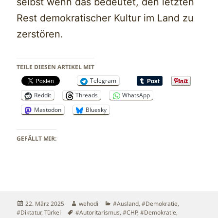
selbst wenn das bedeutet, den letzten
Rest demokratischer Kultur im Land zu
zerstören.
TEILE DIESEN ARTIKEL MIT
Telegram
Reddit
Threads
WhatsApp
Mastodon
Bluesky
GEFÄLLT MIR:
Veröffentlicht
Autor
Kategorien
22. März 2025
wehodi
#Ausland
,
#Demokratie
,
am
Schlagwörter
#Diktatur
,
Türkei
#Autoritarismus
,
#CHP
,
#Demokratie
,