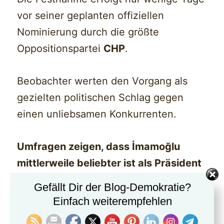
vor seiner geplanten offiziellen
Nominierung durch die größte
Oppositionspartei
CHP
.
Beobachter werten den Vorgang als
gezielten politischen Schlag gegen
einen unliebsamen Konkurrenten.
Umfragen zeigen, dass İmamoğlu
mittlerweile beliebter ist als Präsident
Recep Tayyip Erdoğan
– ein Umstand,
Gefällt Dir der Blog-Demokratie?
der diesen offenbar veranlasste, seinen
Einfach weiterempfehlen
Herausforderer mithilfe der Justiz