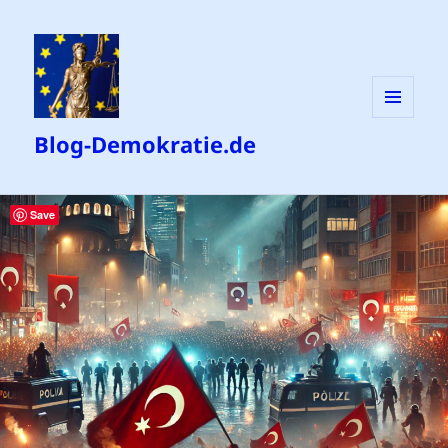
MENÜ
Blog-Demokratie.de
UND
WIDGETS
Save