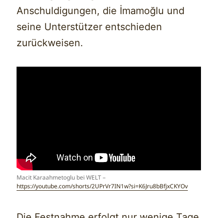
Anschuldigungen, die İmamoğlu und
seine Unterstützer entschieden
zurückweisen.
Macit Karaahmetoglu bei WELT –
https://youtube.com/shorts/2UPrVr7IN1w?si=K6Jru8bBfjxCKYOv
Die Festnahme erfolgt nur wenige Tage