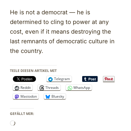
He is not a democrat — he is
determined to cling to power at any
cost, even if it means destroying the
last remnants of democratic culture in
the country.
TEILE DIESEN ARTIKEL MIT
Telegram
Reddit
Threads
WhatsApp
Mastodon
Bluesky
GEFÄLLT MIR:
Wird