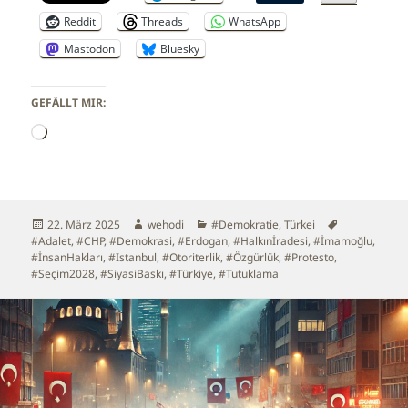
Reddit
Threads
WhatsApp
Mastodon
Bluesky
GEFÄLLT MIR:
Wird
geladen …
Veröffentlicht
Autor
Kategorien
Schlagwörte
22. März 2025
wehodi
#Demokratie
,
Türkei
am
#Adalet
,
#CHP
,
#Demokrasi
,
#Erdogan
,
#Halkınİradesi
,
#İmamoğlu
,
#İnsanHakları
,
#Istanbul
,
#Otoriterlik
,
#Özgürlük
,
#Protesto
,
#Seçim2028
,
#SiyasiBaskı
,
#Türkiye
,
#Tutuklama