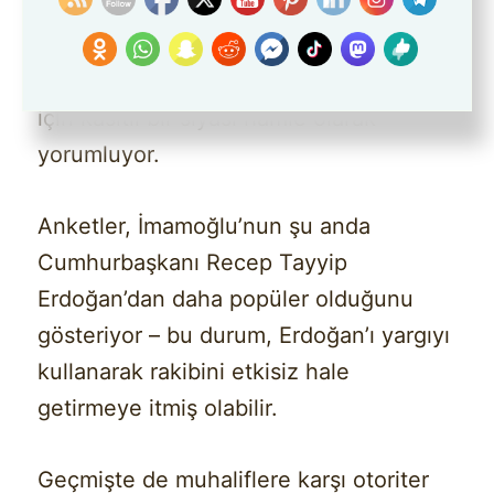
Gözlemciler bu durumu, Erdoğan’ın
istemediği bir rakibi saf dışı bırakmak
için kasıtlı bir siyasi hamle olarak
yorumluyor.
Anketler, İmamoğlu’nun şu anda
Cumhurbaşkanı Recep Tayyip
Erdoğan’dan daha popüler olduğunu
gösteriyor – bu durum, Erdoğan’ı yargıyı
kullanarak rakibini etkisiz hale
getirmeye itmiş olabilir.
Geçmişte de muhaliflere karşı otoriter