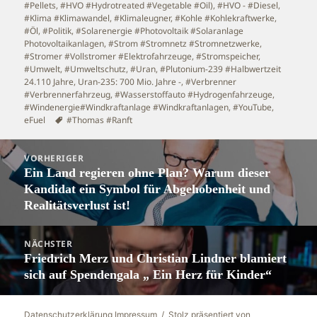
#Pellets
,
#HVO #Hydrotreated #Vegetable #Oil)
,
#HVO - #Diesel
,
#Klima #Klimawandel
,
#Klimaleugner
,
#Kohle #Kohlekraftwerke
,
#Öl
,
#Politik
,
#Solarenergie #Photovoltaik #Solaranlage
Photovoltaikanlagen
,
#Strom #Stromnetz #Stromnetzwerke
,
#Stromer #Vollstromer #Elektrofahrzeuge
,
#Stromspeicher
,
#Umwelt
,
#Umweltschutz
,
#Uran, #Plutonium-239 #Halbwertzeit
24.110 Jahre, Uran-235: 700 Mio. Jahre -
,
#Verbrenner
#Verbrennerfahrzeug
,
#Wasserstoffauto #Hydrogenfahrzeuge
,
#Windenergie#Windkraftanlage #Windkraftanlagen
,
#YouTube
,
Schlagwörter
eFuel
#Thomas #Ranft
Beitragsnavigation
VORHERIGER
Ein Land regieren ohne Plan? Warum dieser
Vorheriger
Kandidat ein Symbol für Abgehobenheit und
Beitrag:
Realitätsverlust ist!
NÄCHSTER
Friedrich Merz und Christian Lindner blamiert
Nächster
sich auf Spendengala „ Ein Herz für Kinder“
Beitrag:
Datenschutzerklärung Impressum
Stolz präsentiert von