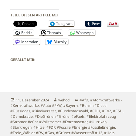
TEILE DIESEN ARTIKEL MIT
Telegram
Reddit
Threads
WhatsApp
Mastodon
Bluesky
GEFÄLLT MIR:
Veröffentlicht
Autor
Kategorien
11. Dezember 2024
wehodi
#AfD
,
#Atomkraftwerke -
am
#Kernkraftwerke
,
#Auto #PkW
,
#Bayern
,
#Benzin #Diesel
#Flüssiggas
,
#Biodiversität
,
#Bundestagswahl
,
#CDU
,
#Co2
,
#CSU
,
#Demokratie
,
#DieGrünen #Grüne
,
#eFuels
,
#Elektrofahrzeug
#Stromer #eCar #Vollstromer
,
#Extremwetter, #Hurrikan,
#Starkregen, #Hitze
,
#FDP
,
#Fossile #Energie #FossileEnergie
,
#Freie_Wähler #FW
,
#Gas
,
#Grüner #Wasserstoff #H2
,
#Holz-