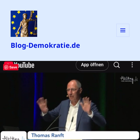
MENÜ
Blog-Demokratie.de
UND
WIDGETS
Save