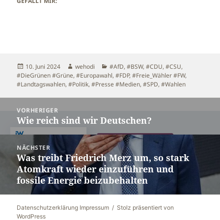
GEFÄLLT MIR:
Veröffentlicht
Autor
Kategorien
10. Juni 2024
wehodi
#AfD
,
#BSW
,
#CDU
,
#CSU
,
am
#DieGrünen #Grüne
,
#Europawahl
,
#FDP
,
#Freie_Wähler #FW
,
#Landtagswahlen
,
#Politik
,
#Presse #Medien
,
#SPD
,
#Wahlen
Beitragsnavigation
VORHERIGER
Wie reich sind wir Deutschen?
Vorheriger
Beitrag:
NÄCHSTER
Was treibt Friedrich Merz um, so stark
Nächster
Atomkraft wieder einzuführen und
Beitrag:
fossile Energie beizubehalten
Datenschutzerklärung Impressum
Stolz präsentiert von
WordPress