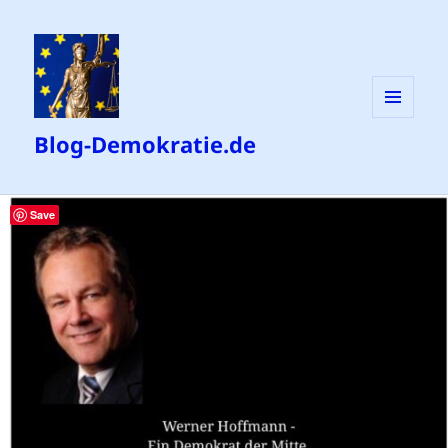
MENÜ
Blog-Demokratie.de
UND
WIDGETS
Save