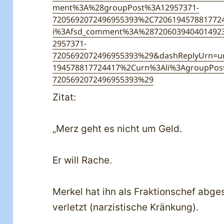
ment%3A%28groupPost%3A12957371-
7205692072496955393%2C72061945788177
i%3Afsd_comment%3A%28720603940401492
2957371-
7205692072496955393%29&dashReplyUrn=
194578817724417%2Curn%3Ali%3AgroupPos
7205692072496955393%29
Zitat:
„Merz geht es nicht um Geld.
Er will Rache.
Merkel hat ihn als Fraktionschef abges
verletzt (narzistische Kränkung).