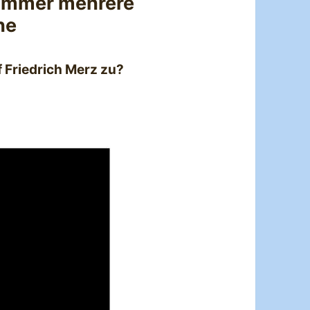
s immer mehrere
he
f Friedrich Merz zu?