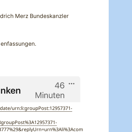
edrich Merz Bundeskanzler
menfassungen.
date/urn:li:groupPost:12957371-
groupPost%3A12957371-
3777%29&replyUrn=urn%3Ali%3Acom