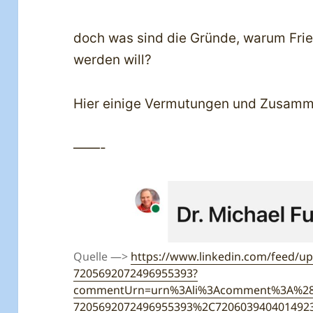
doch was sind die Gründe, warum Fri
werden will?
Hier einige Vermutungen und Zusam
——-
Quelle —>
https://www.linkedin.com/feed/up
7205692072496955393?
commentUrn=urn%3Ali%3Acomment%3A%28
7205692072496955393%2C720603940401492