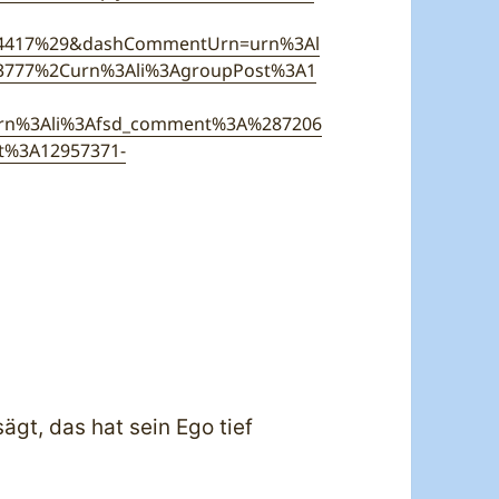
24417%29&dashCommentUrn=urn%3Al
3777%2Curn%3Ali%3AgroupPost%3A1
urn%3Ali%3Afsd_comment%3A%287206
t%3A12957371-
ägt, das hat sein Ego tief