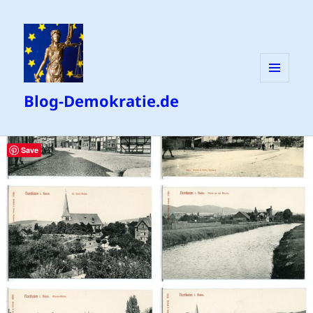
MENÜ
Blog-Demokratie.de
UND
WIDGETS
Save