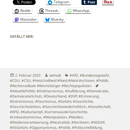
Telegram
Reddit
Threads
WhatsApp
Mastodon
Bluesky
GEFÄLLT MIR:
Veröffentlicht
Autor
Kategorien
2. Februar 2025
wehodi
#AfD
,
#Bundestagswahl
,
am
#CDU
,
#CSU
,
#HetzUndNeid #Neid #Neid #schüren
,
#Politik
,
Schlagwörter
#Rechtsradikale #Reichsbürger #Rechtspopulisten
#AktuellePolitik
,
#Antimarxismus
,
#Aufklärung
,
#Demokratie
,
#DemokratieSchutz
,
#Deutschland
,
#DVP
,
#Erinnerung
,
#Extremismus
,
#Faschismus
,
#Gefahr
,
#Geschichte
,
#Geschichtslektion
,
#GeschichtswiederholtSich
,
#Gesellschaft
,
#KPD
,
#Kulturkampf
,
#LernenausderGeschichte
,
#Linksextremismus
,
#Manipulation
,
#Medien
,
#Medienverantwortung
,
#Neutralität
,
#Northeim
,
#NSDAP
,
#NSGefahr
,
#Opportunismus
,
#Politik
,
#PolitischeBildung
,