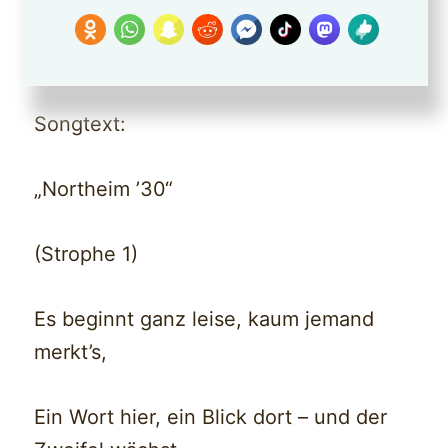
Northeim 30 —>
https://youtu.be/cxFHgBqnPTo?
si=Jwm9W8weP61SszS7
Hier ein Song daraus
Songtext:
„Northeim ’30“
(Strophe 1)
Es beginnt ganz leise, kaum jemand
merkt’s,
Ein Wort hier, ein Blick dort – und der