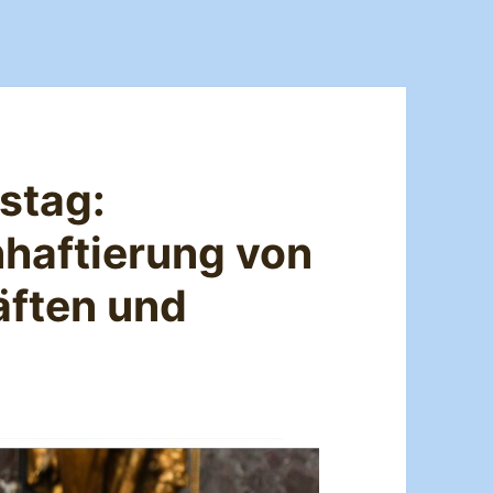
stag:
nhaftierung von
äften und