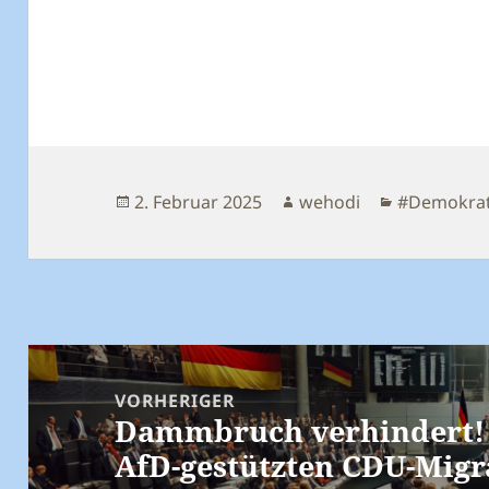
Veröffentlicht
Autor
Kategorien
2. Februar 2025
wehodi
#Demokrat
am
Beitragsnavigation
VORHERIGER
Dammbruch verhindert!
Vorheriger
AfD-gestützten CDU-Migr
Beitrag: