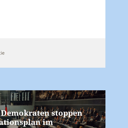
ie
 Demokraten stoppen
ationsplan im