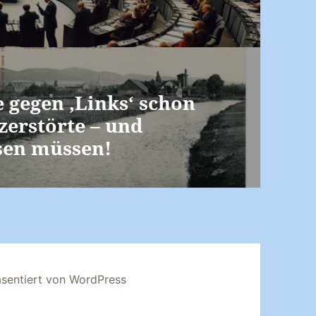
 gegen ‚Links‘ schon
zerstörte – und
sen müssen!
äsentiert von WordPress