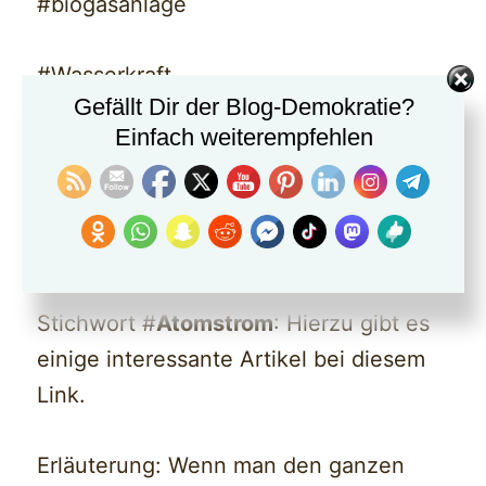
#biogasanlage
#Wasserkraft
Gefällt Dir der Blog-Demokratie?
Einfach weiterempfehlen
Warum unterschiedliche Akteure
gegen ein eigenständiges Stromnetz
sind, kann über folgende Links
nachgelesen werden:
Stichwort #
Atomstrom
: Hierzu gibt es
einige interessante Artikel bei diesem
Link.
Erläuterung: Wenn man den ganzen