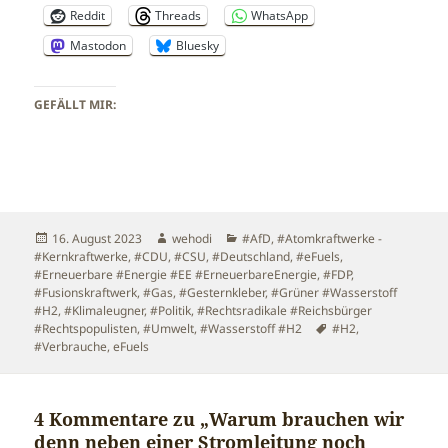
Reddit
Threads
WhatsApp
Mastodon
Bluesky
GEFÄLLT MIR:
Veröffentlicht
Autor
Kategorien
16. August 2023
wehodi
#AfD
,
#Atomkraftwerke -
am
#Kernkraftwerke
,
#CDU
,
#CSU
,
#Deutschland
,
#eFuels
,
#Erneuerbare #Energie #EE #ErneuerbareEnergie
,
#FDP
,
#Fusionskraftwerk
,
#Gas
,
#Gesternkleber
,
#Grüner #Wasserstoff
#H2
,
#Klimaleugner
,
#Politik
,
#Rechtsradikale #Reichsbürger
Schlagwörter
#Rechtspopulisten
,
#Umwelt
,
#Wasserstoff #H2
#H2
,
#Verbrauche
,
eFuels
4 Kommentare zu „Warum brauchen wir
denn neben einer Stromleitung noch