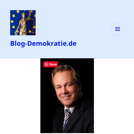
MENÜ
Blog-Demokratie.de
UND
WIDGETS
Save