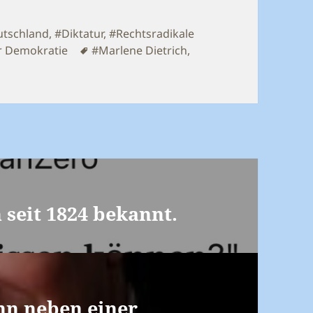
n
tschland
,
#Diktatur
,
#Rechtsradikale
Schlagwörter
r Demokratie
#Marlene Dietrich
,
seit 1824 bekannt.
n neben einer