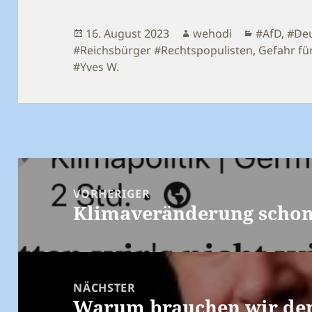
Veröffentlicht
Autor
Kategorie
16. August 2023
wehodi
#AfD
,
#Deu
am
#Reichsbürger #Rechtspopulisten
,
Gefahr fü
#Yves W.
Beitragsnavigation
VORHERIGER
Klimaveränderung schon 
Vorheriger
Beitrag:
NÄCHSTER
Warum brauchen wir den
Nächster