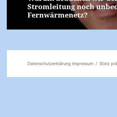
Stromleitung noch unbed
Beitrag:
Fernwärmenetz?
Datenschutzerklärung Impressum
Stolz pr