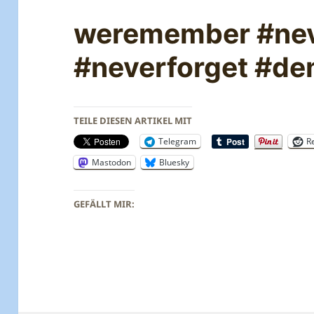
weremember #nev
#neverforget #de
TEILE DIESEN ARTIKEL MIT
Telegram
R
Mastodon
Bluesky
GEFÄLLT MIR: