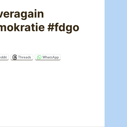
eragain
mokratie #fdgo
eddit
Threads
WhatsApp