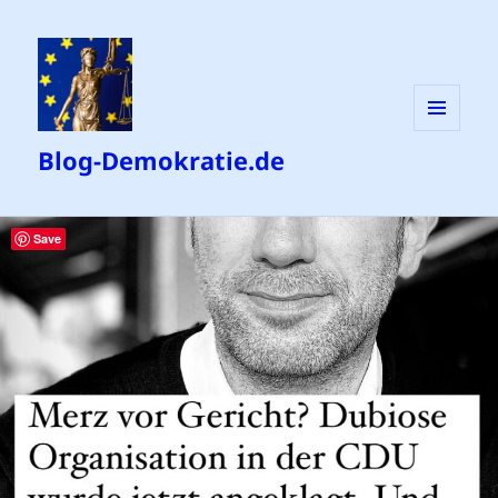
MENÜ
Blog-Demokratie.de
UND
WIDGETS
Save