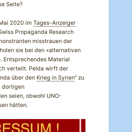
se Seite?
 Mai 2020 im
Tages-Anzeiger
h Swiss Propaganda Research
emonstranten misstrauen der
holen sie bei den «alternativen
. Entsprechendes Material
h verteilt. Pelda wirft der
anda über den
Krieg in Syrien
“ zu
e dortigen
den seien, obwohl UNO-
en hätten.