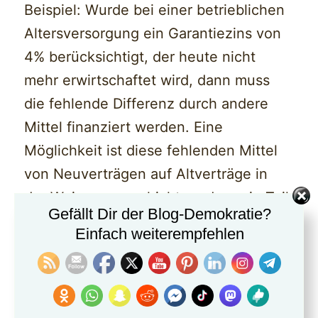
Beispiel: Wurde bei einer betrieblichen
Altersversorgung ein Garantiezins von
4% berücksichtigt, der heute nicht
mehr erwirtschaftet wird, dann muss
die fehlende Differenz durch andere
Mittel finanziert werden. Eine
Möglichkeit ist diese fehlenden Mittel
von Neuverträgen auf Altverträge in
der Weise umzuschichten, dass ein Teil
Gefällt Dir der Blog-Demokratie?
der erwirtschafteten Rendite für die
Einfach weiterempfehlen
Finanzierung der Altgarantien zu
nutzen.
Dies kann zu einer