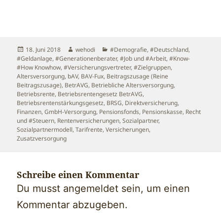
Veröffentlicht
Autor
Kategorien
18. Juni 2018
wehodi
#Demografie
,
#Deutschland
,
am
#Geldanlage
,
#Generationenberater
,
#Job und #Arbeit
,
#Know-
#How Knowhow
,
#Versicherungsvertreter
,
#Zielgruppen
,
Altersversorgung
,
bAV
,
BAV-Fux
,
Beitragszusage (Reine
Beitragszusage)
,
BetrAVG
,
Betriebliche Altersversorgung
,
Betriebsrente
,
Betriebsrentengesetz BetrAVG
,
Betriebsrentenstärkungsgesetz
,
BRSG
,
Direktversicherung
,
Finanzen
,
GmbH-Versorgung
,
Pensionsfonds
,
Pensionskasse
,
Recht
und #Steuern
,
Rentenversicherungen
,
Sozialpartner
,
Sozialpartnermodell
,
Tarifrente
,
Versicherungen
,
Zusatzversorgung
Schreibe einen Kommentar
Du musst
angemeldet
sein, um einen
Kommentar abzugeben.