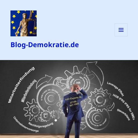
MENÜ
Blog-Demokratie.de
UND
WIDGETS