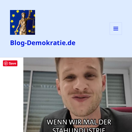
MENÜ
Blog-Demokratie.de
UND
WIDGETS
Save