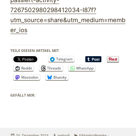
7267502980298412034-I87f?
utm_source=share&utm_medium=memb
er_ios
TEILE DIESEN ARTIKEL MIT
Telegram
Reddit
Threads
WhatsApp
Mastodon
Bluesky
GEFÄLLT MIR:
Veröffentlicht
Autor
Kategorien
24. Dezember 2024
wehodi
#Atomkraftwerke -