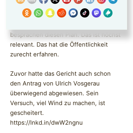
Menschen. Rechtsradikale,
hochrangige AfD-Politiker (einer wurde
ja schon entlassen) und Unternehmer
besprachen diesen Plan. Das ist höchst
relevant. Das hat die Öffentlichkeit
zurecht erfahren.
Zuvor hatte das Gericht auch schon
den Antrag von Ulrich Vosgerau
überwiegend abgewiesen. Sein
Versuch, viel Wind zu machen, ist
gescheitert.
https://lnkd.in/dwW2ngnu