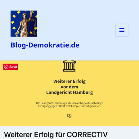
MENÜ
Blog-Demokratie.de
UND
WIDGETS
Save