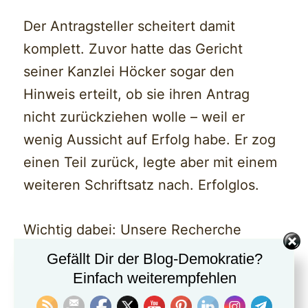
Der Antragsteller scheitert damit
komplett. Zuvor hatte das Gericht
seiner Kanzlei Höcker sogar den
Hinweis erteilt, ob sie ihren Antrag
nicht zurückziehen wolle – weil er
wenig Aussicht auf Erfolg habe. Er zog
einen Teil zurück, legte aber mit einem
weiteren Schriftsatz nach. Erfolglos.
Wichtig dabei: Unsere Recherche
„Geheimplan gegen Deutschland“ steht.
Gefällt Dir der Blog-Demokratie?
Auf dem Potsdam-Treffen ging es um
Einfach weiterempfehlen
die Vertreibung von Millionen von