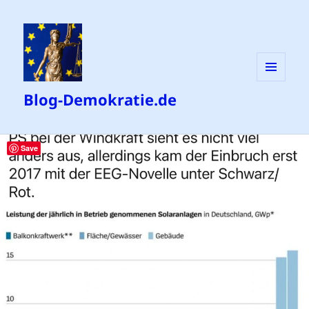
MENÜ
Blog-Demokratie.de
UND
WIDGETS
Save