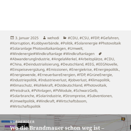
Veröffentlicht
Autor
Kategorien
3. Januar 2025
wehodi
#CDU
,
#CSU
,
#FDP
,
#Gefahren
,
am
#Korruption
,
#Lobbyverbände
,
#Politik
,
#Solarenergie #Photovoltaik
#Solaranlage Photovoltaikanlagen
,
#Umwelt
,
Schlagwörter
#Windenergie#Windkraftanlage #Windkraftanlagen
#AbwanderungIndustrie
,
#AngelaMerkel
,
#Arbeitsplätze
,
#CDU
,
#China
,
#Deindustrialisierung
,
#Deutschland
,
#EEG
,
#EEGNovelle
,
#Einspeisevergütung
,
#Emissionen
,
#Energiekrise
,
#Energiepolitik.
,
#Energiewende
,
#ErneuerbareEnergien
,
#FDP
,
#GrüneEnergie
,
#Industriepolitik
,
#Industrieverlust
,
#Jobverlust
,
#Klimapolitik
,
#Klimaschutz
,
#Kohlekraft
,
#Ostdeutschland
,
#Photovoltaik
,
#Preisdruck
,
#PVAnlagen
,
#PVModule
,
#SchwarzGelb
,
#Solarbranche
,
#Solarindustrie
,
#Strompreise
,
#Subventionen
,
#Umweltpolitik
,
#Windkraft
,
#Wirtschaftsboom
,
#Wirtschaftspolitik
Beitragsnavigation
VORHERIGER
Wo die Brandmauer schon weg ist –
Vorheriger