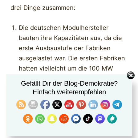
drei Dinge zusammen:
Die deutschen Modulhersteller
bauten ihre Kapazitäten aus, da die
erste Ausbaustufe der Fabriken
ausgelastet war. Die ersten Fabriken
hatten vielleicht um die 100 MW
Kapazität; die zweite Ausbaustufe
Gefällt Dir der Blog-Demokratie?
war, nach dem Wachstum in den
Einfach weiterempfehlen
2000ern, bei praktisch allen deutlich
höher. Man richtete sich auf
weiteres Wachstum ein, die
Einspeisevergütung sank zwar