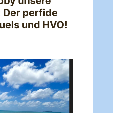
obby unsere
 Der perfide
-Fuels und HVO!