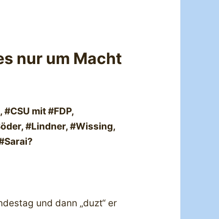
 es nur um Macht
U, #CSU mit #FDP,
öder, #Lindner, #Wissing,
#Sarai?
ndestag und dann „duzt“ er