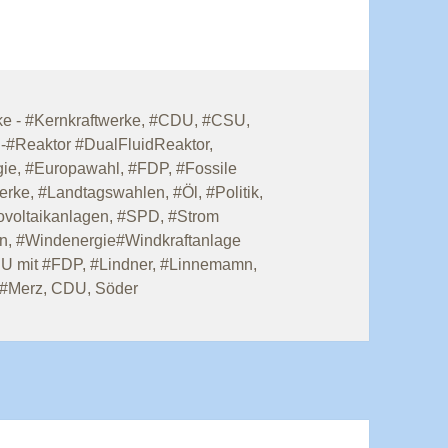
e - #Kernkraftwerke
,
#CDU
,
#CSU
,
d-#Reaktor #DualFluidReaktor
,
gie
,
#Europawahl
,
#FDP
,
#Fossile
erke
,
#Landtagswahlen
,
#Öl
,
#Politik
,
ovoltaikanlagen
,
#SPD
,
#Strom
n
,
#Windenergie#Windkraftanlage
U mit #FDP
,
#Lindner
,
#Linnemamn
,
 #Merz
,
CDU
,
Söder