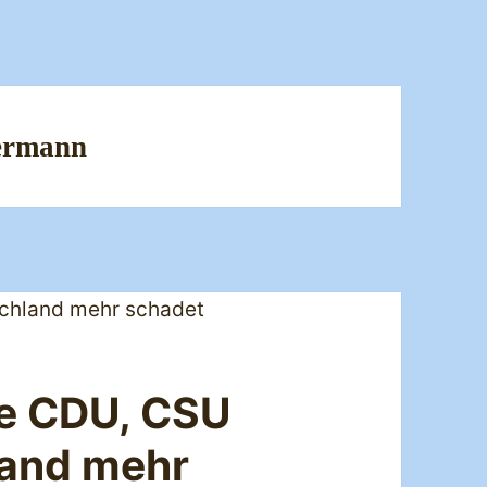
ermann
e CDU, CSU
land mehr