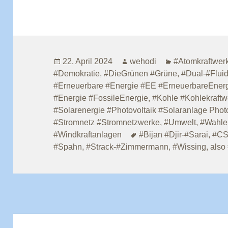
Veröffentlicht
Autor
Kategorien
22. April 2024
wehodi
#Atomkraftwerk
am
#Demokratie
,
#DieGrünen #Grüne
,
#Dual-#Flui
#Erneuerbare #Energie #EE #ErneuerbareEner
#Energie #FossileEnergie
,
#Kohle #Kohlekraftw
#Solarenergie #Photovoltaik #Solaranlage Phot
#Stromnetz #Stromnetzwerke
,
#Umwelt
,
#Wahle
Schlagwörter
#Windkraftanlagen
#Bijan #Djir-#Sarai
,
#CS
#Spahn
,
#Strack-#Zimmermann
,
#Wissing
,
also