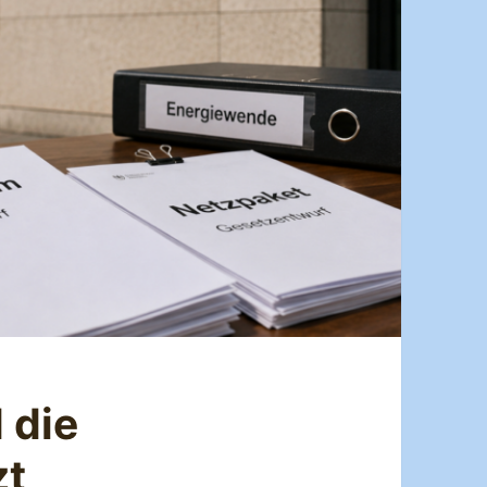
 die
zt