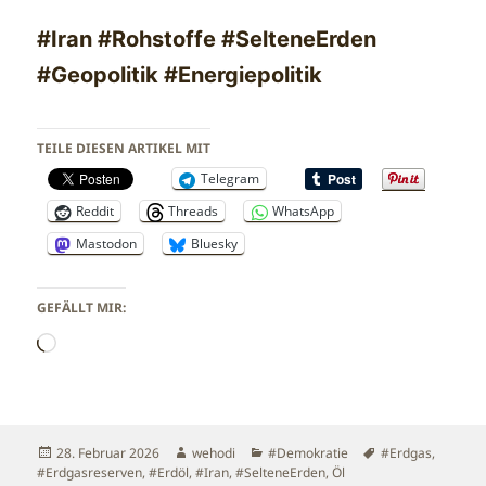
#Iran #Rohstoffe #SelteneErden
#Geopolitik #Energiepolitik
TEILE DIESEN ARTIKEL MIT
Telegram
Reddit
Threads
WhatsApp
Mastodon
Bluesky
GEFÄLLT MIR:
Wird
geladen …
Veröffentlicht
Autor
Kategorien
Schlagwörter
28. Februar 2026
wehodi
#Demokratie
#Erdgas
,
am
#Erdgasreserven
,
#Erdöl
,
#Iran
,
#SelteneErden
,
Öl