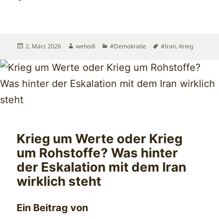
geladen …
Veröffentlicht
Autor
Kategorien
Schlagwörter
2. März 2026
wehodi
#Demokratie
#Iran
,
Krieg
am
Krieg um Werte oder Krieg
um Rohstoffe? Was hinter
der Eskalation mit dem Iran
wirklich steht
Ein Beitrag von