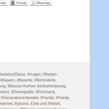
eddit
Threads
WhatsApp
rbeitslos55plus
,
#Augen
,
#Baden-
,
#Bayern
,
#Beamte
,
#Behinderte
,
ung
,
#Besser #sehen Sehbehinderung
,
menz
,
#Demografie
,
#Ehrenamt
,
,
#Generationenberater
,
#Handy
,
#Handy
Internet
,
#iphone
,
#Job und #Arbeit
,