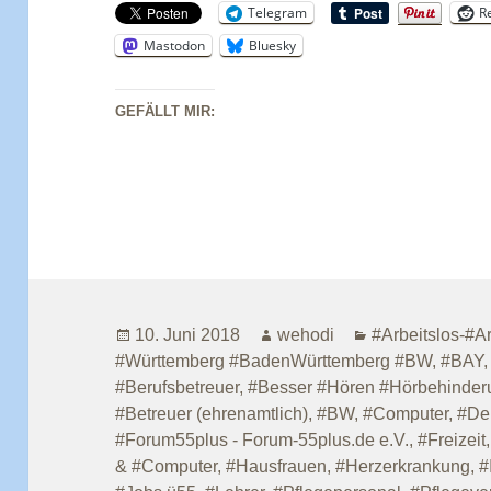
Telegram
R
Mastodon
Bluesky
GEFÄLLT MIR:
Veröffentlicht
Autor
Kategorien
10. Juni 2018
wehodi
#Arbeitslos-#A
am
#Württemberg #BadenWürttemberg #BW
,
#BAY
#Berufsbetreuer
,
#Besser #Hören #Hörbehinder
#Betreuer (ehrenamtlich)
,
#BW
,
#Computer
,
#De
#Forum55plus - Forum-55plus.de e.V.
,
#Freizeit
& #Computer
,
#Hausfrauen
,
#Herzerkrankung
,
#