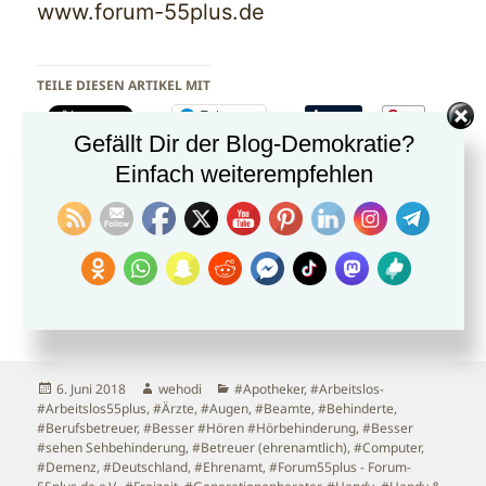
www.forum-55plus.de
TEILE DIESEN ARTIKEL MIT
Telegram
Gefällt Dir der Blog-Demokratie?
Reddit
Threads
WhatsApp
Einfach weiterempfehlen
Mastodon
Bluesky
GEFÄLLT MIR:
Wird
geladen …
Veröffentlicht
Autor
Kategorien
6. Juni 2018
wehodi
#Apotheker
,
#Arbeitslos-
am
#Arbeitslos55plus
,
#Ärzte
,
#Augen
,
#Beamte
,
#Behinderte
,
#Berufsbetreuer
,
#Besser #Hören #Hörbehinderung
,
#Besser
#sehen Sehbehinderung
,
#Betreuer (ehrenamtlich)
,
#Computer
,
#Demenz
,
#Deutschland
,
#Ehrenamt
,
#Forum55plus - Forum-