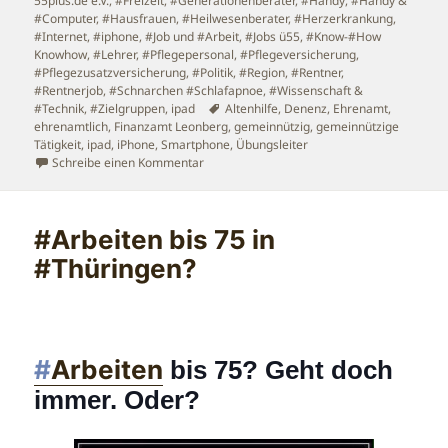
55plus.de e.V.
,
#Freizeit
,
#Generationenberater
,
#Handy
,
#Handy &
#Computer
,
#Hausfrauen
,
#Heilwesenberater
,
#Herzerkrankung
,
#Internet
,
#iphone
,
#Job und #Arbeit
,
#Jobs ü55
,
#Know-#How
Knowhow
,
#Lehrer
,
#Pflegepersonal
,
#Pflegeversicherung
,
#Pflegezusatzversicherung
,
#Politik
,
#Region
,
#Rentner
,
#Rentnerjob
,
#Schnarchen #Schlafapnoe
,
#Wissenschaft &
Schlagwörter
#Technik
,
#Zielgruppen
,
ipad
Altenhilfe
,
Denenz
,
Ehrenamt
,
ehrenamtlich
,
Finanzamt Leonberg
,
gemeinnützig
,
gemeinnützige
Tätigkeit
,
ipad
,
iPhone
,
Smartphone
,
Übungsleiter
zu Wer hilft wem am #Smartphone oder #Ta
Schreibe einen Kommentar
#Arbeiten bis 75 in
#Thüringen?
‪#‎
Arbeiten‬
bis 75? Geht doch
immer. Oder?