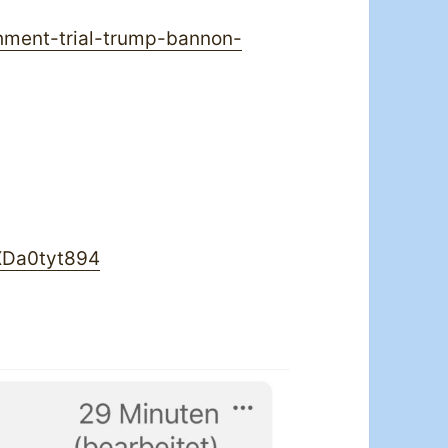
hment-trial-trump-bannon-
XDa0tyt894