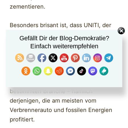
zementieren.
Besonders brisant ist, dass UNITI, der
Lobbyverband der Mineralölindustrie,
Gefällt Dir der Blog-Demokratie?
ebenfalls beim von der INSM
Einfach weiterempfehlen
organisierten „Wirtschaftswarntag“
mitmischt. Hier zeigt sich ganz klar: Es
geht nicht um „die Wirtschaft“, sondern
um die Interessen einer ganz
bestimmten Branche – nämlich
derjenigen, die am meisten vom
Verbrennerauto und fossilen Energien
profitiert.