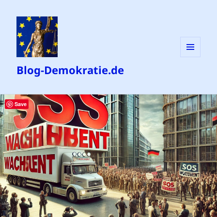
MENÜ
Blog-Demokratie.de
UND
WIDGETS
Save