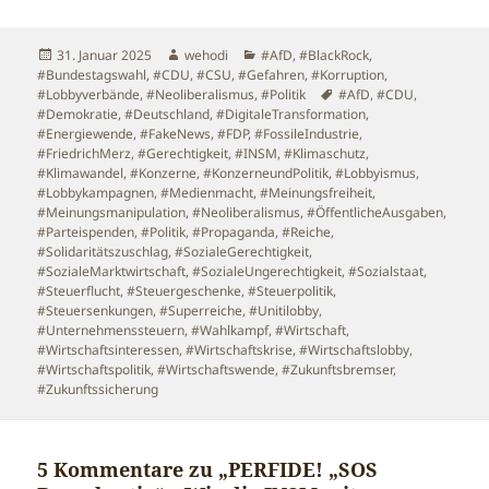
Veröffentlicht
Autor
Kategorien
31. Januar 2025
wehodi
#AfD
,
#BlackRock
,
am
#Bundestagswahl
,
#CDU
,
#CSU
,
#Gefahren
,
#Korruption
,
Schlagwörter
#Lobbyverbände
,
#Neoliberalismus
,
#Politik
#AfD
,
#CDU
,
#Demokratie
,
#Deutschland
,
#DigitaleTransformation
,
#Energiewende
,
#FakeNews
,
#FDP
,
#FossileIndustrie
,
#FriedrichMerz
,
#Gerechtigkeit
,
#INSM
,
#Klimaschutz
,
#Klimawandel
,
#Konzerne
,
#KonzerneundPolitik
,
#Lobbyismus
,
#Lobbykampagnen
,
#Medienmacht
,
#Meinungsfreiheit
,
#Meinungsmanipulation
,
#Neoliberalismus
,
#ÖffentlicheAusgaben
,
#Parteispenden
,
#Politik
,
#Propaganda
,
#Reiche
,
#Solidaritätszuschlag
,
#SozialeGerechtigkeit
,
#SozialeMarktwirtschaft
,
#SozialeUngerechtigkeit
,
#Sozialstaat
,
#Steuerflucht
,
#Steuergeschenke
,
#Steuerpolitik
,
#Steuersenkungen
,
#Superreiche
,
#Unitilobby
,
#Unternehmenssteuern
,
#Wahlkampf
,
#Wirtschaft
,
#Wirtschaftsinteressen
,
#Wirtschaftskrise
,
#Wirtschaftslobby
,
#Wirtschaftspolitik
,
#Wirtschaftswende
,
#Zukunftsbremser
,
#Zukunftssicherung
5 Kommentare zu „PERFIDE! „SOS