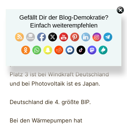
Gefällt Dir der Blog-Demokratie?
Einfach weiterempfehlen
Auch bei Photovoltaik befindet sich
China an Platz 1.
Platz 2 ist die USA.
Platz 3 ist bei Windkraft Deutschland
und bei Photovoltaik ist es Japan.
Deutschland die 4. größte BIP.
Bei den Wärmepumpen hat