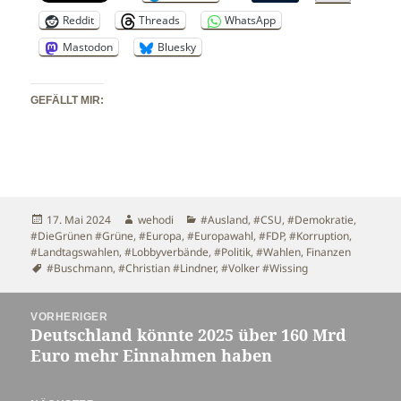
Reddit
Threads
WhatsApp
Mastodon
Bluesky
GEFÄLLT MIR:
Veröffentlicht
Autor
Kategorien
17. Mai 2024
wehodi
#Ausland
,
#CSU
,
#Demokratie
,
am
#DieGrünen #Grüne
,
#Europa
,
#Europawahl
,
#FDP
,
#Korruption
,
#Landtagswahlen
,
#Lobbyverbände
,
#Politik
,
#Wahlen
,
Finanzen
Schlagwörter
#Buschmann
,
#Christian #Lindner
,
#Volker #Wissing
Beitragsnavigation
VORHERIGER
Deutschland könnte 2025 über 160 Mrd
Vorheriger
Euro mehr Einnahmen haben
Beitrag: