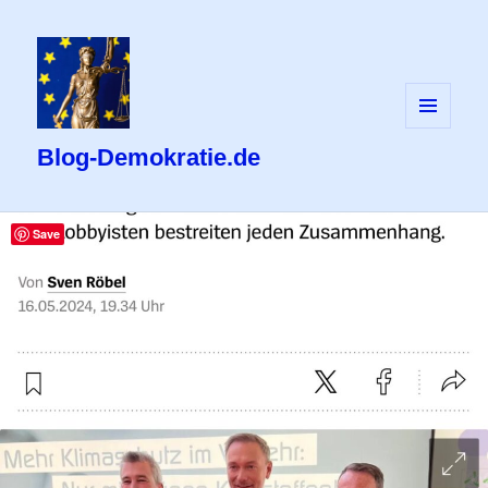
MENÜ
UND
Blog-Demokratie.de
WIDGETS
Save