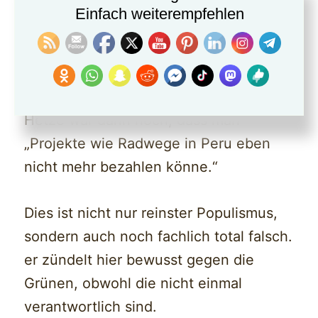
Durch die Annahme dieser
Einfach weiterempfehlen
Parteispende ist die FDP für mich
endgültig eine NoGo-Partei.
Die weitere extreme Frechheit und
Hetze war dann noch, dass man
„Projekte wie Radwege in Peru eben
nicht mehr bezahlen könne.“
Dies ist nicht nur reinster Populismus,
sondern auch noch fachlich total falsch.
er zündelt hier bewusst gegen die
Grünen, obwohl die nicht einmal
verantwortlich sind.