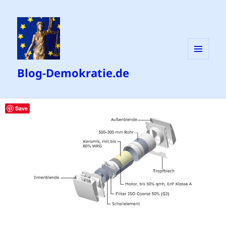
MENÜ
Blog-Demokratie.de
UND
WIDGETS
Save