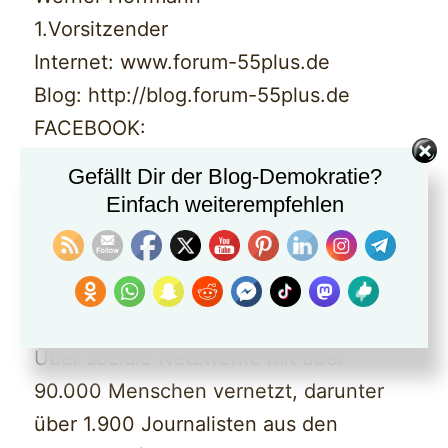
1.Vorsitzender
Internet: www.forum-55plus.de
Blog: http://blog.forum-55plus.de
FACEBOOK:
www.facebook.com/forum55plus
Gefällt Dir der Blog-Demokratie?
Youtube:
Einfach weiterempfehlen
https://www.youtube.com/user/Forum5
5plus
TWitter: www.twitter.com/forum55plus
Über soziale Netzwerke mit über
90.000 Menschen vernetzt, darunter
über 1.900 Journalisten aus den