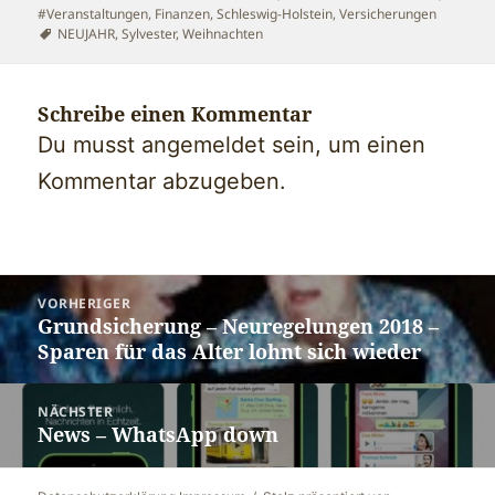
#Veranstaltungen
,
Finanzen
,
Schleswig-Holstein
,
Versicherungen
Schlagwörter
NEUJAHR
,
Sylvester
,
Weihnachten
Schreibe einen Kommentar
Du musst
angemeldet
sein, um einen
Kommentar abzugeben.
Beitragsnavigation
VORHERIGER
Grundsicherung – Neuregelungen 2018 –
Vorheriger
Sparen für das Alter lohnt sich wieder
Beitrag:
NÄCHSTER
News – WhatsApp down
Nächster
Beitrag: