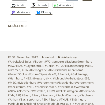
Reddit
Threads
WhatsApp
Mastodon
Bluesky
GEFÄLLT MIR:
Veröffentlicht
Autor
Kategorien
31. Dezember 2017
wehodi
#Arbeitslos-
am
#Arbeitslos55plus
,
#Baden-#Württemberg #BadenWürttemberg
#BW
,
#BAY
,
#Bayern
,
#BER
,
#Berlin
,
#BRA
,
#Brandenburg
,
#BRE
,
#Bremen
,
#BW
,
#Demografie
,
#Deutschland
,
#Ehrenamt
,
#Forum55plus - Forum-55plus.de e.V.
,
#Freizeit
,
#Geldanlage
,
#Hamburg
,
#HES
,
#Hessen
,
#HH
,
#Job und #Arbeit
,
#Jobs ü55
,
#MEC
,
#Mecklenburg-#Vorpommern #MecklenburgVorpommern
#MeckPomm
,
#NIE
,
#Niedersachsen
,
#Nordrhein-#Westfalen
#NRW #NordrheinWestfalen
,
#NRW
,
#Politik
,
#Region
,
#Rheinland-
Pfalz
,
#RP
,
#Saan
,
#Saar
,
#Saarland
,
#Sach
,
#Sachsen
,
#Sachsen-
#Anhalt #SachsenAnhalt
,
#SH
,
#Sport
,
#THUE
,
#Thüringen
,
#Urlaub im #Ausland #Auslandsurlaub
,
#Urlaub in #Deutschland
,