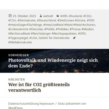
Veröffentlicht
Autor
Kategorien
23. Oktober 2023
wehodi
#AfD
,
#Ausland
,
#CDU
,
am
#CSU
,
#Demokratie
,
#Deutschland
,
#DieGrünen #Grüne
,
#FDP
,
#HetzeGegenFlüchtlinge
,
#HetzUndNeid #Neid #Neid #schüren
,
#Linksextreme #DieLinke
,
#Politik
,
#Politiker
,
#Presse #Medien
,
#Rechtsradikale #Reichsbürger #Rechtspopulisten
,
#SPD
,
Schlagwörter
#Tagesspiegel
,
#USA
,
Gefahr für Demokratie
#Weltdemokratie
Beitragsnavigation
VORHERIGER
Photovoltaik und Windenergie neigt sich
Vorheriger
dem Ende?
Beitrag:
NÄCHSTER
Wer ist für CO2 größtenteils
Nächster
verantwortlich
Beitrag:
Datenschutzerklärung Impressum
Stolz präsentiert von
WordPress