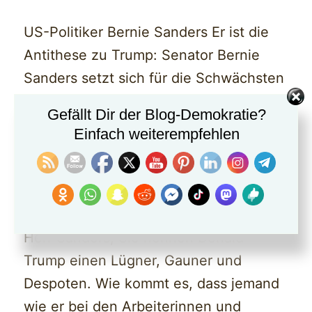
US-Politiker Bernie Sanders Er ist die
Antithese zu Trump: Senator Bernie
Sanders setzt sich für die Schwächsten
der amerikanischen Gesellschaft ein.
Gefällt Dir der Blog-Demokratie?
Vor den Wahlen im nächsten Jahr sieht
Einfach weiterempfehlen
er die USA am Scheideweg.
Dominique Eigenmann
Herr Sanders, Sie nennen Donald
Trump einen Lügner, Gauner und
Despoten. Wie kommt es, dass jemand
wie er bei den Arbeiterinnen und