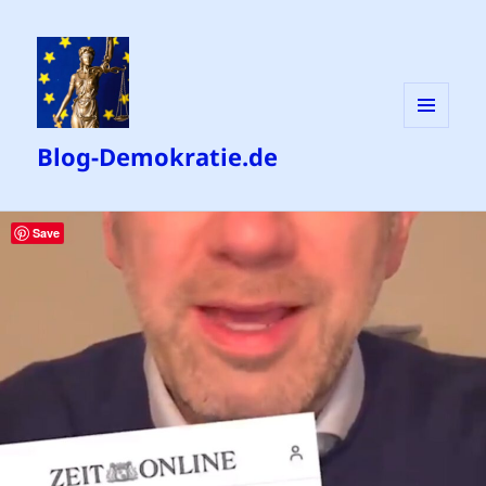
MENÜ
Blog-Demokratie.de
UND
WIDGETS
Save