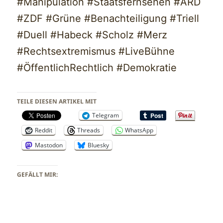
#Manipulation #Staatsfernsehen #ARD
#ZDF #Grüne #Benachteiligung #Triell
#Duell #Habeck #Scholz #Merz
#Rechtsextremismus #LiveBühne
#ÖffentlichRechtlich #Demokratie
TEILE DIESEN ARTIKEL MIT
Telegram
Reddit
Threads
WhatsApp
Mastodon
Bluesky
GEFÄLLT MIR: