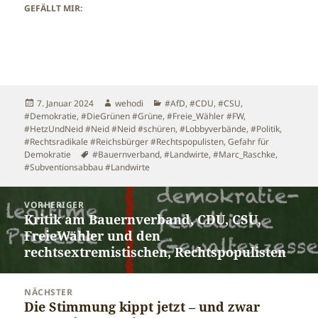
GEFÄLLT MIR:
Veröffentlicht
Autor
Kategorien
7. Januar 2024
wehodi
#AfD
,
#CDU
,
#CSU
,
am
#Demokratie
,
#DieGrünen #Grüne
,
#Freie_Wähler #FW
,
#HetzUndNeid #Neid #Neid #schüren
,
#Lobbyverbände
,
#Politik
,
#Rechtsradikale #Reichsbürger #Rechtspopulisten
,
Gefahr für
Schlagwörter
Demokratie
#Bauernverband
,
#Landwirte
,
#Marc_Raschke
,
#Subventionsabbau #Landwirte
Beitragsnavigation
VORHERIGER
Kritik am Bauernverband, CDU, CSU,
Vorheriger
FreieWähler und den
Beitrag:
rechtsextremistischen, Rechtspopulisten
NÄCHSTER
Die Stimmung kippt jetzt – und zwar
Nächster