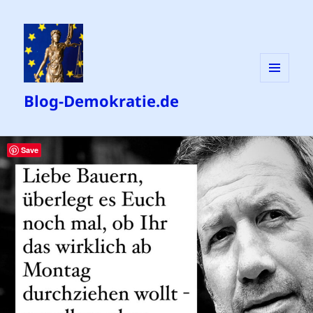
MENÜ
Blog-Demokratie.de
UND
WIDGETS
Save