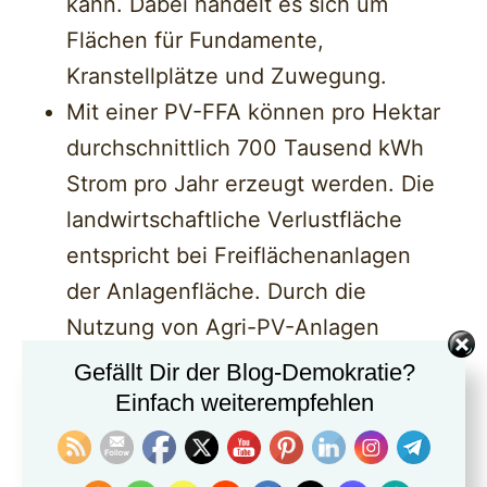
kann. Dabei handelt es sich um
Flächen für Fundamente,
Kranstellplätze und Zuwegung.
Mit einer PV-FFA können pro Hektar
durchschnittlich 700 Tausend kWh
Strom pro Jahr erzeugt werden. Die
landwirtschaftliche Verlustfläche
entspricht bei Freiflächenanlagen
der Anlagenfläche. Durch die
Nutzung von Agri-PV-Anlagen
könnte der Flächenverbrauch im
Gefällt Dir der Blog-Demokratie?
Vergleich zu Freiflächenanlagen
Einfach weiterempfehlen
reduziert werden, da die
landwirtschaftliche Fläche weiter