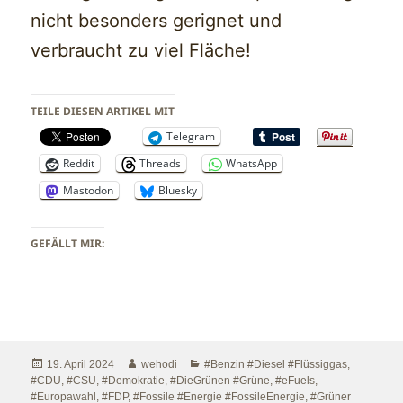
nicht besonders gerignet und
verbraucht zu viel Fläche!
TEILE DIESEN ARTIKEL MIT
Telegram
Reddit
Threads
WhatsApp
Mastodon
Bluesky
GEFÄLLT MIR:
Veröffentlicht
Autor
Kategorien
19. April 2024
wehodi
#Benzin #Diesel #Flüssiggas
,
am
#CDU
,
#CSU
,
#Demokratie
,
#DieGrünen #Grüne
,
#eFuels
,
#Europawahl
,
#FDP
,
#Fossile #Energie #FossileEnergie
,
#Grüner