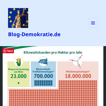
MENÜ
Blog-Demokratie.de
UND
WIDGETS
Save