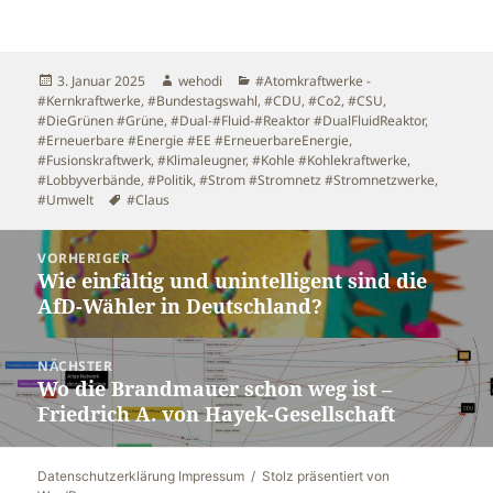
Veröffentlicht
Autor
Kategorien
3. Januar 2025
wehodi
#Atomkraftwerke -
am
#Kernkraftwerke
,
#Bundestagswahl
,
#CDU
,
#Co2
,
#CSU
,
#DieGrünen #Grüne
,
#Dual-#Fluid-#Reaktor #DualFluidReaktor
,
#Erneuerbare #Energie #EE #ErneuerbareEnergie
,
#Fusionskraftwerk
,
#Klimaleugner
,
#Kohle #Kohlekraftwerke
,
#Lobbyverbände
,
#Politik
,
#Strom #Stromnetz #Stromnetzwerke
,
Schlagwörter
#Umwelt
#Claus
Beitragsnavigation
VORHERIGER
Wie einfältig und unintelligent sind die
Vorheriger
AfD-Wähler in Deutschland?
Beitrag:
NÄCHSTER
Wo die Brandmauer schon weg ist –
Nächster
Friedrich A. von Hayek-Gesellschaft
Beitrag:
Datenschutzerklärung Impressum
Stolz präsentiert von