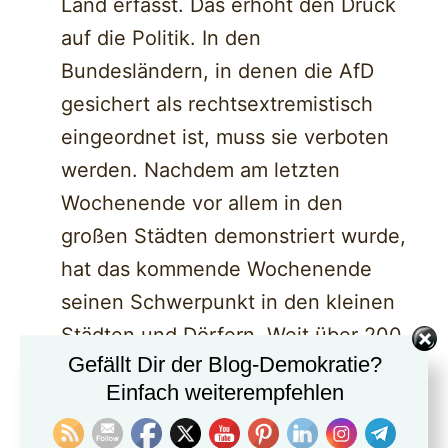
Land erfasst. Das erhöht den Druck
auf die Politik. In den
Bundesländern, in denen die AfD
gesichert als rechtsextremistisch
eingeordnet ist, muss sie verboten
werden. Nachdem am letzten
Wochenende vor allem in den
großen Städten demonstriert wurde,
hat das kommende Wochenende
seinen Schwerpunkt in den kleinen
Städten und Dörfern. Weit über 200
Gefällt Dir der Blog-Demokratie?
Orte sind dabei – doppelt so viele
Einfach weiterempfehlen
wie eine Woche zuvor!
Die Politik ist gefragt, Phrasen helfen