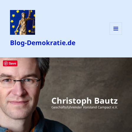
MENÜ
Blog-Demokratie.de
UND
WIDGETS
Save