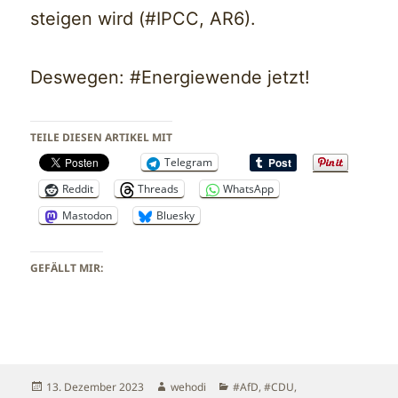
steigen wird (#IPCC, AR6).
Deswegen: #Energiewende jetzt!
TEILE DIESEN ARTIKEL MIT
Telegram
Reddit
Threads
WhatsApp
Mastodon
Bluesky
GEFÄLLT MIR:
Veröffentlicht
Autor
Kategorien
13. Dezember 2023
wehodi
#AfD
,
#CDU
,