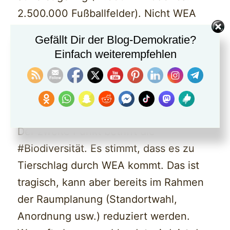
2.500.000 Fußballfelder). Nicht WEA
führen zum Verlust von Waldflächen,
Gefällt Dir der Blog-Demokratie?
sondern die Folgen des Klimawandels.
Einfach weiterempfehlen
2.
Der zweite Punkt betrifft die
#Biodiversität. Es stimmt, dass es zu
Tierschlag durch WEA kommt. Das ist
tragisch, kann aber bereits im Rahmen
der Raumplanung (Standortwahl,
Anordnung usw.) reduziert werden.