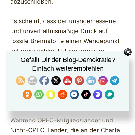
abzuschließen.
Es scheint, dass der unangemessene
und unverhältnismäßige Druck auf
fossile Brennstoffe einen Wendepunkt
mit irreversiblen Folgen erreichen
Gefällt Dir der Blog-Demokratie?
könnte, da der Entscheidungsentwurf
Einfach weiterempfehlen
noch Optionen für den Ausstieg aus
fossilen Brennstoffen enthält (z. B.
Absatz 35 des Verhandlungstextes vom
5. Dezember 2023, wie beigefügt).
Während OPEC-Mitgliedsländer und
Nicht-OPEC-Länder, die an der Charta