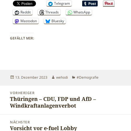
Telegram
Reddit
Threads
WhatsApp
Mastodon
Bluesky
GEFÄLLT MIR:
Veröffentlicht
Autor
Kategorien
13. Dezember 2023
wehodi
#Demografie
am
Beitragsnavigation
VORHERIGER
Thüringen – CDU, FDP und AfD –
Vorheriger
Windkraftanlagenverbot
Beitrag:
NÄCHSTER
Vorsicht vor e-fuel Lobby
Nächster