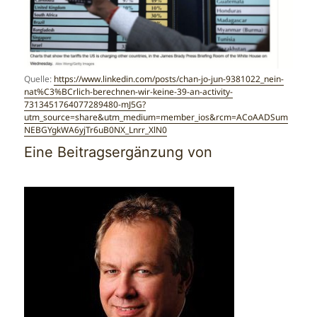
Quelle:
https://www.linkedin.com/posts/chan-jo-jun-9381022_nein-
nat%C3%BCrlich-berechnen-wir-keine-39-an-activity-
7313451764077289480-mJ5G?
utm_source=share&utm_medium=member_ios&rcm=ACoAADSum
NEBGYgkWA6yjTr6uB0NX_Lnrr_XlN0
Eine Beitragsergänzung von