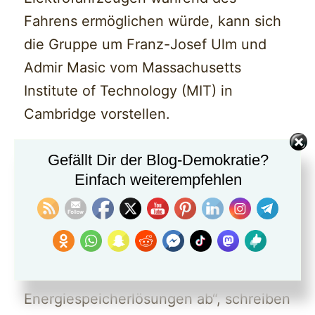
Fahrens ermöglichen würde, kann sich
die Gruppe um Franz-Josef Ulm und
Admir Masic vom Massachusetts
Institute of Technology (MIT) in
Cambridge vorstellen.
„Der erfolgreiche, groß angelegte
Gefällt Dir der Blog-Demokratie?
Einfach weiterempfehlen
Übergang von einer auf fossilen
Brennstoffen basierenden Wirtschaft zu
einer auf erneuerbaren Energien
basierenden Wirtschaft hängt von der
weit verbreiteten Verfügbarkeit von
Energiespeicherlösungen ab“, schreiben