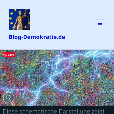
MENÜ
Blog-Demokratie.de
UND
WIDGETS
Save