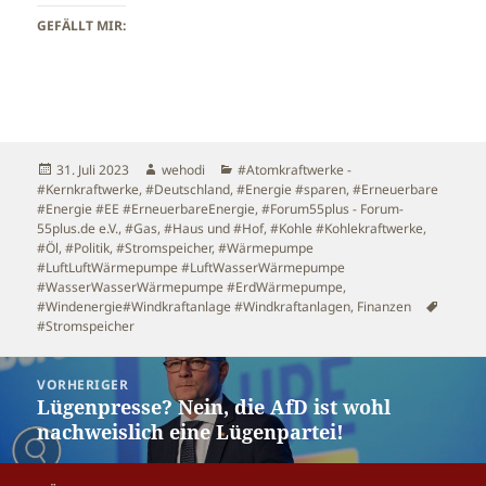
GEFÄLLT MIR:
Veröffentlicht
Autor
Kategorien
31. Juli 2023
wehodi
#Atomkraftwerke -
am
#Kernkraftwerke
,
#Deutschland
,
#Energie #sparen
,
#Erneuerbare
#Energie #EE #ErneuerbareEnergie
,
#Forum55plus - Forum-
55plus.de e.V.
,
#Gas
,
#Haus und #Hof
,
#Kohle #Kohlekraftwerke
,
#Öl
,
#Politik
,
#Stromspeicher
,
#Wärmepumpe
#LuftLuftWärmepumpe #LuftWasserWärmepumpe
#WasserWasserWärmepumpe #ErdWärmepumpe
,
Schlag
#Windenergie#Windkraftanlage #Windkraftanlagen
,
Finanzen
#Stromspeicher
Beitragsnavigation
VORHERIGER
Lügenpresse? Nein, die AfD ist wohl
Vorheriger
nachweislich eine Lügenpartei!
Beitrag: