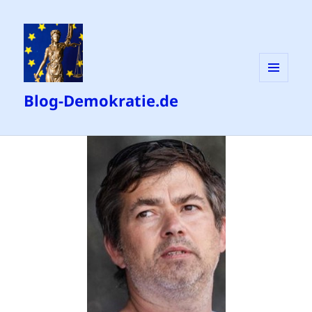
MENÜ
Blog-Demokratie.de
UND
WIDGETS