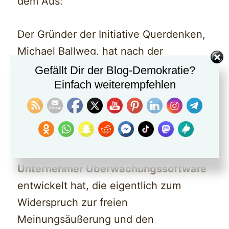
dem Aus:
Der Gründer der Initiative Querdenken,
Michael Ballweg, hat nach der
Veranstaltung am Samstag auf dem
Gefällt Dir der Blog-Demokratie?
Einfach weiterempfehlen
Cannstatter Wasen überraschend
seinen Rückzug angekündigt.
Inwiefern sein Rückzug damit
zusammenhängt, dass er als
IT-
Unternehmer Überwachungssoftware
entwickelt hat, die eigentlich zum
Widerspruch zur freien
Meinungsäußerung und den