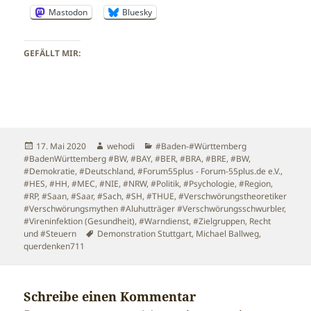
Mastodon
Bluesky
GEFÄLLT MIR:
Veröffentlicht
Autor
Kategorien
17. Mai 2020
wehodi
#Baden-#Württemberg
am
#BadenWürttemberg #BW
,
#BAY
,
#BER
,
#BRA
,
#BRE
,
#BW
,
#Demokratie
,
#Deutschland
,
#Forum55plus - Forum-55plus.de e.V.
,
#HES
,
#HH
,
#MEC
,
#NIE
,
#NRW
,
#Politik
,
#Psychologie
,
#Region
,
#RP
,
#Saan
,
#Saar
,
#Sach
,
#SH
,
#THUE
,
#Verschwörungstheoretiker
#Verschwörungsmythen #Aluhutträger #Verschwörungsschwurbler
,
#Vireninfektion (Gesundheit)
,
#Warndienst
,
#Zielgruppen
,
Recht
Schlagwörter
und #Steuern
Demonstration Stuttgart
,
Michael Ballweg
,
querdenken711
Schreibe einen Kommentar