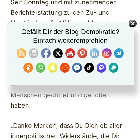
Seit Sonntag und mit zunehmender
Berichterstattung zu den Zu- und
Umständen, die Millionen Menschen
Gefällt Dir der Blog-Demokratie?
aus ihrer Heimat vertrieben haben, fällt
Einfach weiterempfehlen
bei mir mehr und mehr der Schleier und
es ergibt sich ein schauriges Bild, was
mich einerseits sehr betroffen macht,
andererseits aber auch glücklich, weil
wir uns im Großen als Volk für diese
Menschen geöffnet und geholfen
haben.
„Danke Merkel“, dass Du Dich ob aller
innerpolitischen Widerstände, die Dir