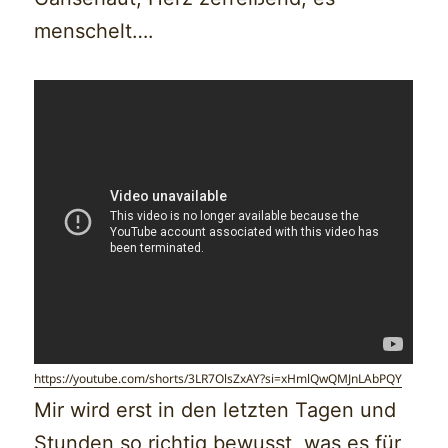
menschelt….
https://youtube.com/shorts/3LR7OlsZxAY?si=xHmlQwQMJnLAbPQY
Mir wird erst in den letzten Tagen und
Stunden so richtig bewusst, was es für