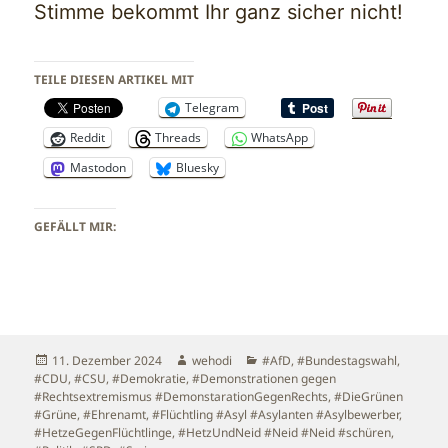
Stimme bekommt Ihr ganz sicher nicht!
TEILE DIESEN ARTIKEL MIT
Telegram
Reddit
Threads
WhatsApp
Mastodon
Bluesky
GEFÄLLT MIR:
Veröffentlicht
Autor
Kategorien
11. Dezember 2024
wehodi
#AfD
,
#Bundestagswahl
,
am
#CDU
,
#CSU
,
#Demokratie
,
#Demonstrationen gegen
#Rechtsextremismus #DemonstarationGegenRechts
,
#DieGrünen
#Grüne
,
#Ehrenamt
,
#Flüchtling #Asyl #Asylanten #Asylbewerber
,
#HetzeGegenFlüchtlinge
,
#HetzUndNeid #Neid #Neid #schüren
,