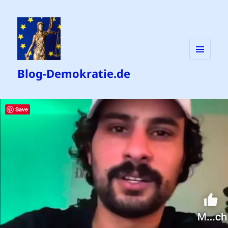
MENÜ
Blog-Demokratie.de
UND
WIDGETS
Save