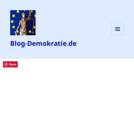
MENÜ
Blog-Demokratie.de
UND
WIDGETS
Save