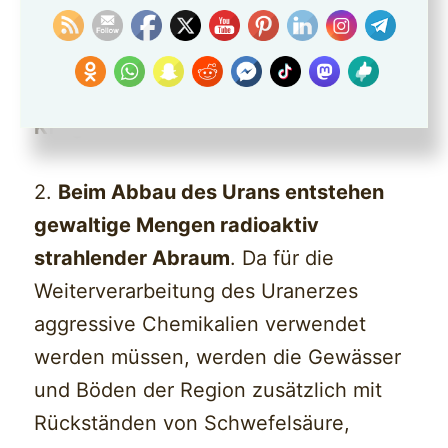
1.
Ein Kilogramm Natururan liefert so
viel Strom wie 16’000 Kilogramm
Steinkohle oder 10’000 resp.
7000
Kilogramm Gas
2.
Beim Abbau des Urans entstehen
gewaltige Mengen radioaktiv
strahlender Abraum
. Da für die
Weiterverarbeitung des Uranerzes
aggressive Chemikalien verwendet
werden müssen, werden die Gewässer
und Böden der Region zusätzlich mit
Rückständen von Schwefelsäure,