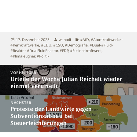
Veröffentlicht
Autor
Kategorien
17. Dezember 2023
wehodi
#AfD
,
#Atomkraftwerke -
am
#Kernkraftwerke
,
#CDU
,
#CSU
,
#Demografie
,
#Dual-#Fluid-
#Reaktor #DualFluidReaktor
,
#FDP
,
#Fusionskraftwerk
,
#Klimaleugner
,
#Politik
Beitragsnavigation
VORHERIGER
Urteile der Woche Julian Reichelt wieder
Vorheriger
einmal verurteilt
Beitrag:
NÄCHSTER
Proteste der Landwirte gegen
Nächster
Subventionsabbau bei
Beitrag:
Steuerleichterungen