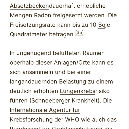
Absetzbecken
dauerhaft erhebliche
Mengen Radon freigesetzt werden. Die
Freisetzungsrate kann bis zu 10
Bq
je
[35]
Quadratmeter betragen.
In ungenügend belüfteten Räumen
oberhalb dieser Anlagen/Orte kann es
sich ansammeln und bei einer
langandauernden Belastung zu einem
deutlich erhöhten
Lungenkrebs
risiko
führen (Schneeberger Krankheit). Die
Internationale Agentur für
Krebsforschung
der
WHO
wie auch das
Bundesamt für Strahlenschutz
und die