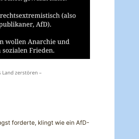
s Land zerstören –
gst forderte, klingt wie ein AfD-