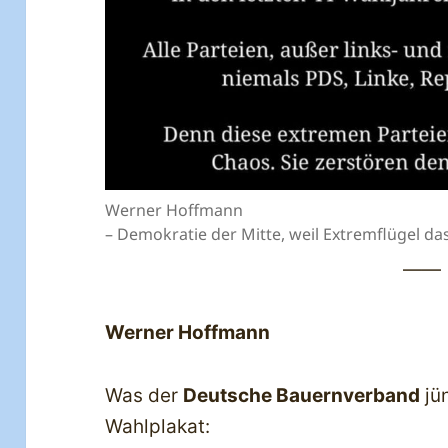
Werner Hoffmann
– Demokratie der Mitte, weil Extremflügel da
——
Werner Hoffmann
Was der
Deutsche Bauernverband
jün
Wahlplakat: