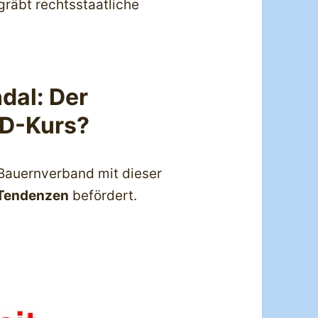
räbt rechtsstaatliche
dal: Der
fD-Kurs?
r Bauernverband mit dieser
 Tendenzen
befördert.