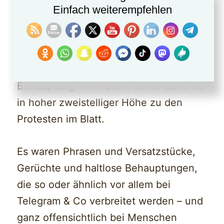
staatlich gelenkt – zwar über die Demos
Einfach weiterempfehlen
gegen Rechtsextremismus berichteten,
aber nicht über die Proteste der
Landwirte und mittelständischen
Unternehmer, war eine weitere
Behauptung. Wir hatten sicher Berichte
in hoher zweistelliger Höhe zu den
Protesten im Blatt.
Es waren Phrasen und Versatzstücke,
Gerüchte und haltlose Behauptungen,
die so oder ähnlich vor allem bei
Telegram & Co verbreitet werden – und
ganz offensichtlich bei Menschen