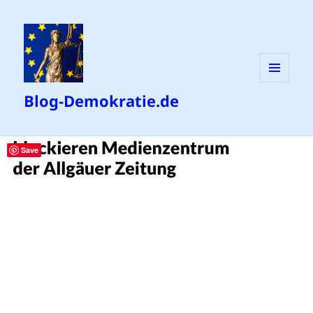
MENÜ
Blog-Demokratie.de
UND
WIDGETS
Save