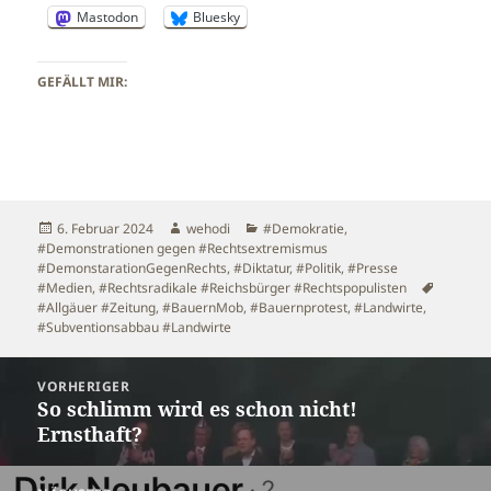
Mastodon
Bluesky
GEFÄLLT MIR:
Veröffentlicht
Autor
Kategorien
6. Februar 2024
wehodi
#Demokratie
,
am
#Demonstrationen gegen #Rechtsextremismus
#DemonstarationGegenRechts
,
#Diktatur
,
#Politik
,
#Presse
Schlagw
#Medien
,
#Rechtsradikale #Reichsbürger #Rechtspopulisten
#Allgäuer #Zeitung
,
#BauernMob
,
#Bauernprotest
,
#Landwirte
,
#Subventionsabbau #Landwirte
Beitragsnavigation
VORHERIGER
So schlimm wird es schon nicht!
Vorheriger
Ernsthaft?
Beitrag: