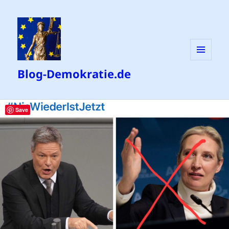
MENÜ
Blog-Demokratie.de
UND
WIDGETS
Save