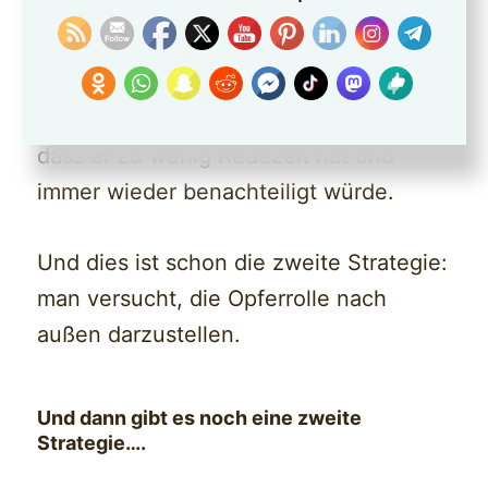
populistischen Satz ist leider nicht
einfach schnell möglich, sondern muss
im Gesamtzusammenhang dann erklärt
werden. Und dann beklagt sich der AfD,
dass er zu wenig Redezeit hat und
immer wieder benachteiligt würde.
Und dies ist schon die zweite Strategie:
man versucht, die Opferrolle nach
außen darzustellen.
Und dann gibt es noch eine zweite
Strategie….