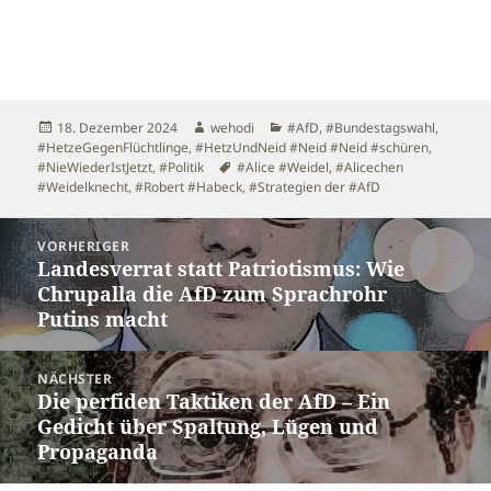
Veröffentlicht
Autor
Kategorien
18. Dezember 2024
wehodi
#AfD
,
#Bundestagswahl
,
am
#HetzeGegenFlüchtlinge
,
#HetzUndNeid #Neid #Neid #schüren
,
Schlagwörter
#NieWiederIstJetzt
,
#Politik
#Alice #Weidel
,
#Alicechen
#Weidelknecht
,
#Robert #Habeck
,
#Strategien der #AfD
Beitragsnavigation
VORHERIGER
Landesverrat statt Patriotismus: Wie
Vorheriger
Chrupalla die AfD zum Sprachrohr
Beitrag:
Putins macht
NÄCHSTER
Die perfiden Taktiken der AfD – Ein
Nächster
Gedicht über Spaltung, Lügen und
Beitrag:
Propaganda