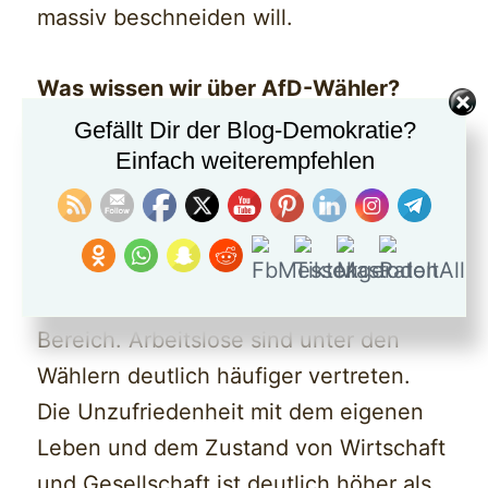
massiv beschneiden will.
Was wissen wir über AfD-Wähler?
Hier fasst Fratzscher mehrere
Gefällt Dir der Blog-Demokratie?
Einfach weiterempfehlen
Untersuchungen zusammen. Demnach
ist der AfD-Wähler überdurchschnittlich
häufig männlich und im Alter von 45 bis
59 Jahren. Einkommen und Bildung
bewegen sich im niedrigen bis mittleren
Bereich. Arbeitslose sind unter den
Wählern deutlich häufiger vertreten.
Die Unzufriedenheit mit dem eigenen
Leben und dem Zustand von Wirtschaft
und Gesellschaft ist deutlich höher als