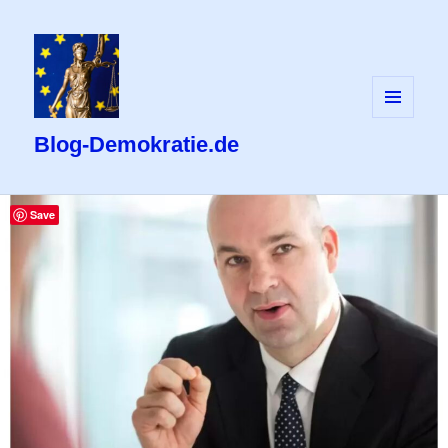
MENÜ
UND
Blog-Demokratie.de
WIDGETS
Save