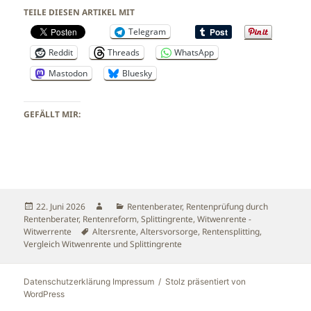
TEILE DIESEN ARTIKEL MIT
Telegram
Reddit
Threads
WhatsApp
Mastodon
Bluesky
GEFÄLLT MIR:
Veröffentlicht
Autor
Kategorien
22. Juni 2026
Rentenberater
,
Rentenprüfung durch
am
Rentenberater
,
Rentenreform
,
Splittingrente
,
Witwenrente -
Schlagwörter
Witwerrente
Altersrente
,
Altersvorsorge
,
Rentensplitting
,
Vergleich Witwenrente und Splittingrente
Datenschutzerklärung Impressum
Stolz präsentiert von
WordPress