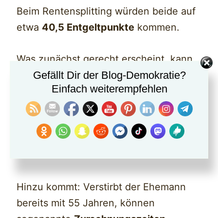
Beim Rentensplitting würden beide auf
etwa
40,5 Entgeltpunkte
kommen.
Was zunächst gerecht erscheint, kann
Gefällt Dir der Blog-Demokratie?
sich später als Nachteil erweisen. Die
Einfach weiterempfehlen
Ehefrau verliert dauerhaft den
Anspruch auf eine spätere Witwenrente
aus den deutlich höheren
Rentenansprüchen ihres verstorbenen
Ehemannes.
Hinzu kommt: Verstirbt der Ehemann
bereits mit 55 Jahren, können