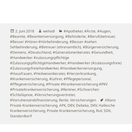
Veröffentlicht
Autor
Kategorien
2. Juni 2018
wehodi
#Apotheker
,
#Ärzte
,
#Augen
,
am
#Beamte
,
#Beamtenversorgung
,
#Behinderte
,
#Berufsbetreuer
,
#Besser #Hören #Hörbehinderung
,
#Besser #sehen
Sehbehinderung
,
#Betreuer (ehrenamtlich)
,
#Bürgerversicherung
,
#Demenz
,
#Deutschland
,
#Generationenberater
,
#Gesundheit
,
#Handwerker #zulassungspflichtige
#ZulassungspflichtigeHandwerker
,
#Handwerker (#zulassungsfreie)
#ZulassungsfreieHandwerker
,
#Handwerkerversorgung
,
#Hausfrauen
,
#Heilwesenberater
,
#Herzerkrankung
,
#Krankenversicherung
,
#Lehrer
,
#Pflegepersonal
,
#Pflegeversicherung
,
#Private #Krankenversicherung #PKV
#PrivateKrankenversicherung
,
#Rentner
,
#Schnarchen
#Schlafapnoe
,
#Versicherungsvertreter
,
Schlagwörter
#Vorruhestandsfinanzierung
,
Rente
,
Versicherungen
Allianz
Private Krankenversicherung
,
APK
,
DBV
,
Debeka
,
DKV
,
Hallesche
Krankenversicherung
,
Private Krankenversicherung
,
RuV
,
SDK
,
Standardtarif