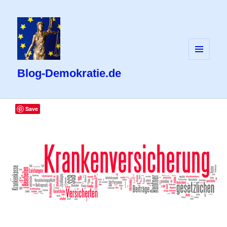
MENÜ
UND
Blog-Demokratie.de
WIDGETS
Save