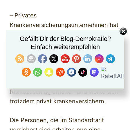
– Privates
Krankenversicherungsunternehmen hat
zu geringe Altersrückstellungen
Gefällt Dir der Blog-Demokratie?
kalkuliert
Einfach weiterempfehlen
– Versicherter hatte bei
Vertragsabschluss der normalen
Krankenversicherung einen
Risikozuschlag erhalten und wollte sich
trotzdem privat krankenversichern.
Die Personen, die im Standardtarif
versichert sind erhalten nun eine