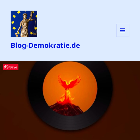
MENÜ
Blog-Demokratie.de
UND
WIDGETS
Save