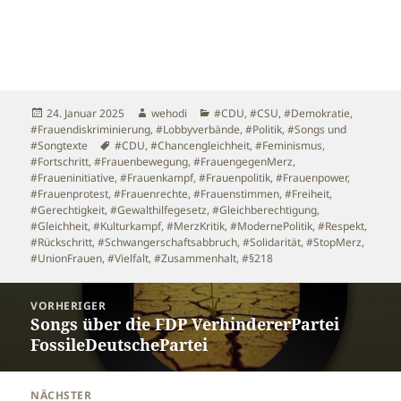
Veröffentlicht
Autor
Kategorien
24. Januar 2025
wehodi
#CDU
,
#CSU
,
#Demokratie
,
am
#Frauendiskriminierung
,
#Lobbyverbände
,
#Politik
,
#Songs und
Schlagwörter
#Songtexte
#CDU
,
#Chancengleichheit
,
#Feminismus
,
#Fortschritt
,
#Frauenbewegung
,
#FrauengegenMerz
,
#Fraueninitiative
,
#Frauenkampf
,
#Frauenpolitik
,
#Frauenpower
,
#Frauenprotest
,
#Frauenrechte
,
#Frauenstimmen
,
#Freiheit
,
#Gerechtigkeit
,
#Gewalthilfegesetz
,
#Gleichberechtigung
,
#Gleichheit
,
#Kulturkampf
,
#MerzKritik
,
#ModernePolitik
,
#Respekt
,
#Rückschritt
,
#Schwangerschaftsabbruch
,
#Solidarität
,
#StopMerz
,
#UnionFrauen
,
#Vielfalt
,
#Zusammenhalt
,
#§218
Beitragsnavigation
VORHERIGER
Songs über die FDP VerhindererPartei
Vorheriger
FossileDeutschePartei
Beitrag:
NÄCHSTER