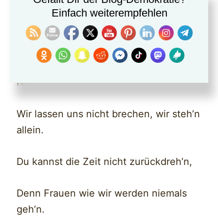
Wir bleiben stark, wir bleiben frei!
Einfach weiterempfehlen
[Chorus]
Nein, Merz, nicht mit uns, wir sagen
Nein!
Wir lassen uns nicht brechen, wir steh’n
allein.
Du kannst die Zeit nicht zurückdreh’n,
Denn Frauen wie wir werden niemals
geh’n.